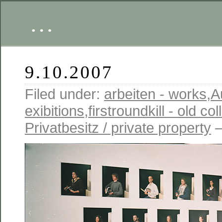
…
9.10.2007
Filed under:
arbeiten - works
,
A
exibitions
,
firstroundkill - old co
Privatbesitz / private property
—