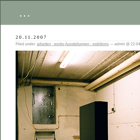
…
20.11.2007
Filed under:
arbeiten - works
,
Ausstellungen - exibitions
— admin @ 22:0