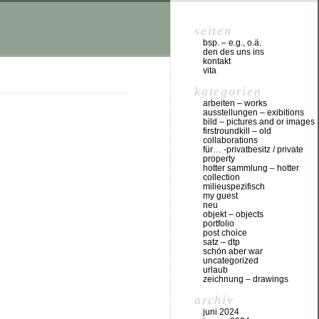
seiten
bsp. – e.g., o.ä.
den des uns ins
kontakt
vita
kategorien
arbeiten – works
ausstellungen – exibitions
bild – pictures and or images
firstroundkill – old
collaborations
für… -privatbesitz / private
property
hotter sammlung – hotter
collection
milieuspezifisch
my guest
neu
objekt – objects
portfolio
post choice
satz – dtp
schön aber war
uncategorized
urlaub
zeichnung – drawings
archiv
juni 2024