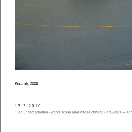
____________________________________________
Keramik, 2009
12.3.2010
Filed under:
arbeiten - works
,
schön aber war
,
zeichnung - drawings
— adm