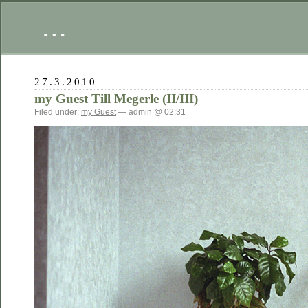
…
27.3.2010
my Guest Till Megerle (II/III)
Filed under:
my Guest
— admin @ 02:31