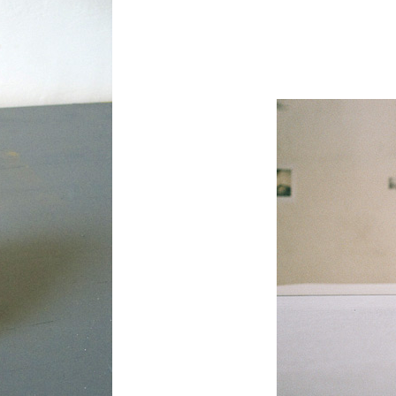
_
_
_
_
_
_
_
_
_