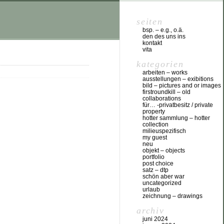
seiten
bsp. – e.g., o.ä.
den des uns ins
kontakt
vita
kategorien
arbeiten – works
ausstellungen – exibitions
bild – pictures and or images
firstroundkill – old
collaborations
für… -privatbesitz / private
property
hotter sammlung – hotter
collection
milieuspezifisch
my guest
neu
objekt – objects
portfolio
post choice
satz – dtp
schön aber war
uncategorized
urlaub
zeichnung – drawings
archiv
juni 2024