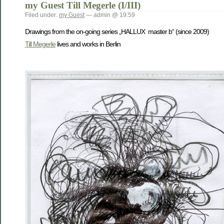
my Guest Till Megerle (I/III)
Filed under:
my Guest
— admin @ 19:59
Drawings from the on-going series „HALLUX master b“ (since 2009)
Till Megerle
lives and works in Berlin
-Till Megerle Till Megerle till megerle