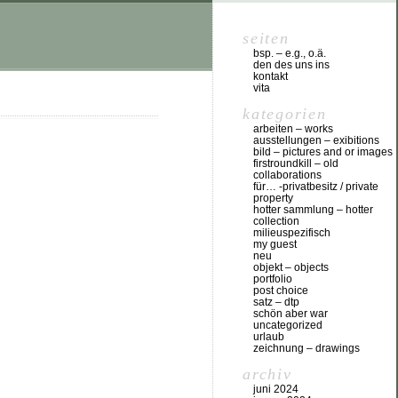
seiten
bsp. – e.g., o.ä.
den des uns ins
kontakt
vita
kategorien
arbeiten – works
ausstellungen – exibitions
bild – pictures and or images
firstroundkill – old
collaborations
für… -privatbesitz / private
property
hotter sammlung – hotter
collection
milieuspezifisch
my guest
neu
objekt – objects
portfolio
post choice
satz – dtp
schön aber war
uncategorized
urlaub
zeichnung – drawings
archiv
juni 2024