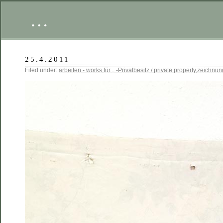
…
25.4.2011
Filed under:
arbeiten - works
,
für... -Privatbesitz / private property
,
zeichnun