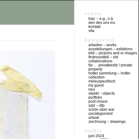
seiten
bsp. – e.g., o.ä.
den des uns ins
kontakt
vita
kategorien
arbeiten – works
ausstellungen – exibitions
bild – pictures and or images
firstroundkill – old
collaborations
für… -privatbesitz / private
property
hotter sammlung – hotter
collection
milieuspezifisch
my guest
neu
objekt – objects
portfolio
post choice
satz – dtp
schön aber war
uncategorized
urlaub
zeichnung – drawings
archiv
juni 2024