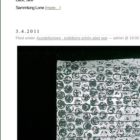
Sammlung Lone
(more…)
3.4.2011
Filed under:
Ausstellungen - exibitions
,
schön aber war
— admin @ 19:00