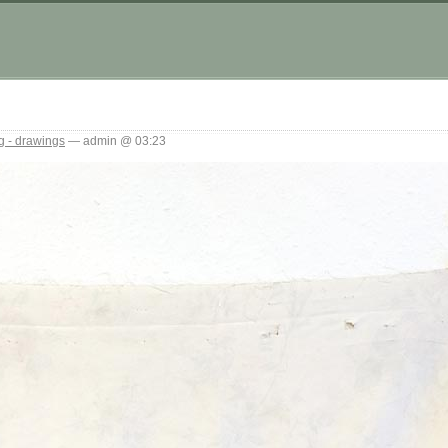
g - drawings
— admin @ 03:23