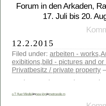
Forum in den Arkaden, Ra
17. Juli bis 20. A
Komme
12.2.2015
Filed under:
arbeiten - works
,
A
exibitions
,
bild - pictures and o
Privatbesitz / private property
—
o.T (fuer Mirella)
im
new jörg
in
metropolis m
Komme