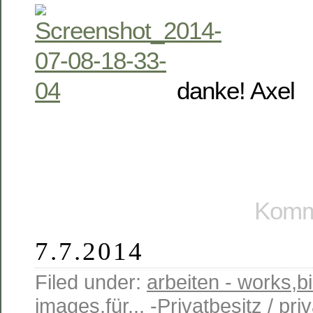
danke! Axel
Komme
7.7.2014
Filed under:
arbeiten - works
,
b
images
,
für... -Privatbesitz / pr