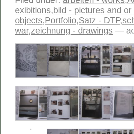
exibitions
,
bild - pictures and o
objects
,
Portfolio
,
Satz - DTP
,
sc
war
,
zeichnung - drawings
— ad