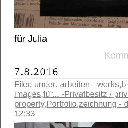
für Julia
Komme
7.8.2016
Filed under:
arbeiten - works
,
b
images
,
für... -Privatbesitz / pri
property
,
Portfolio
,
zeichnung - 
12:33