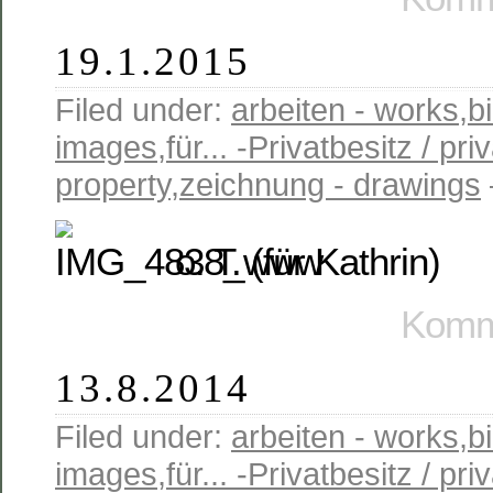
19.1.2015
Filed under:
arbeiten - works
,
b
images
,
für... -Privatbesitz / pri
property
,
zeichnung - drawings
o. T. (für Kathrin)
Komme
13.8.2014
Filed under:
arbeiten - works
,
b
images
,
für... -Privatbesitz / pr