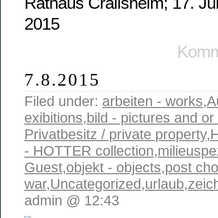
Rathaus Crailsheim; 17. Jul
2015
Komme
7.8.2015
Filed under:
arbeiten - works
,
A
exibitions
,
bild - pictures and o
Privatbesitz / private property
,
- HOTTER collection
,
milieuspe
Guest
,
objekt - objects
,
post cho
war
,
Uncategorized
,
urlaub
,
zeic
admin @ 12:43