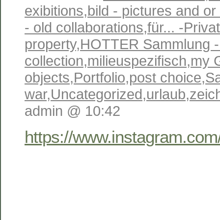
exibitions
,
bild - pictures and o
- old collaborations
,
für... -Priva
property
,
HOTTER Sammlung 
collection
,
milieuspezifisch
,
my 
objects
,
Portfolio
,
post choice
,
Sa
war
,
Uncategorized
,
urlaub
,
zeic
admin @ 10:42
https://www.instagram.com