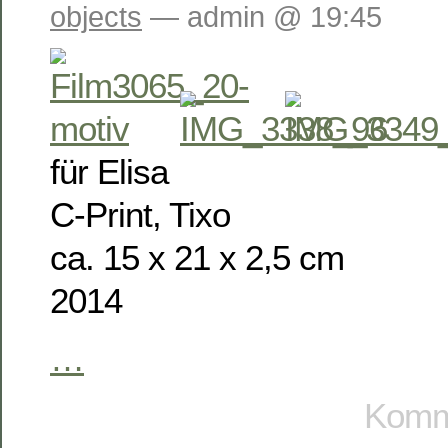
objects
— admin @ 19:45
für Elisa
C-Print, Tixo
ca. 15 x 21 x 2,5 cm
2014
…
Komme