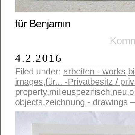
für Benjamin
Komme
4.2.2016
Filed under:
arbeiten - works
,
b
images
,
für... -Privatbesitz / pri
property
,
milieuspezifisch
,
neu
,
o
objects
,
zeichnung - drawings
—