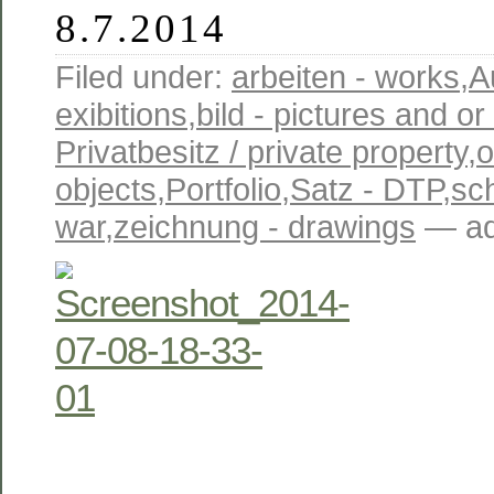
8.7.2014
Filed under:
arbeiten - works
,
A
exibitions
,
bild - pictures and o
Privatbesitz / private property
,
o
objects
,
Portfolio
,
Satz - DTP
,
sc
war
,
zeichnung - drawings
— ad