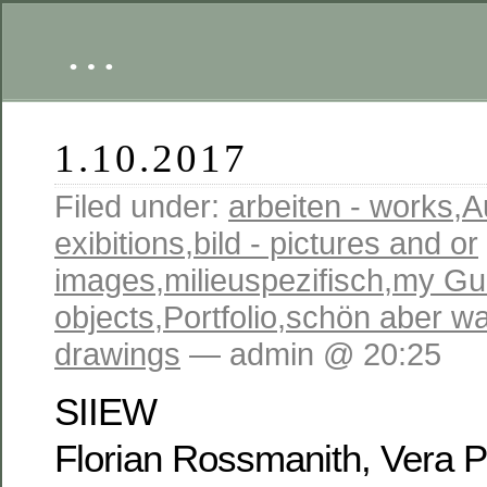
…
1.10.2017
Filed under:
arbeiten - works
,
A
exibitions
,
bild - pictures and or
images
,
milieuspezifisch
,
my Gu
objects
,
Portfolio
,
schön aber wa
drawings
— admin @ 20:25
SIIEW
Florian Rossmanith, Vera P