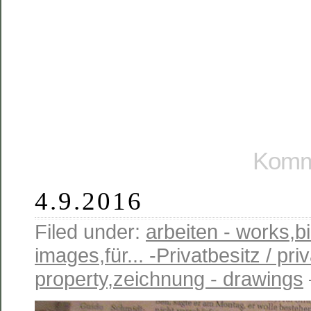
Komme
4.9.2016
Filed under:
arbeiten - works
,
b
images
,
für... -Privatbesitz / pri
property
,
zeichnung - drawings