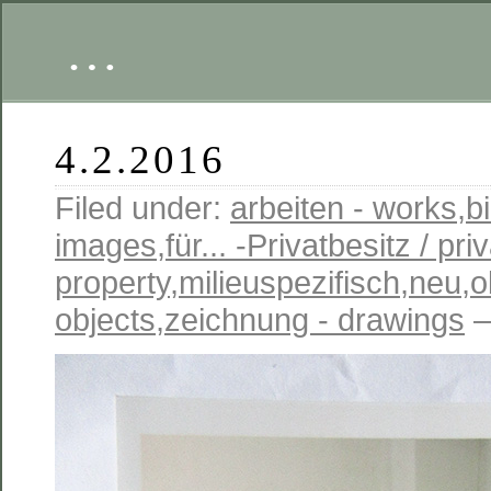
…
4.2.2016
Filed under:
arbeiten - works
,
b
images
,
für... -Privatbesitz / pri
property
,
milieuspezifisch
,
neu
,
o
objects
,
zeichnung - drawings
—