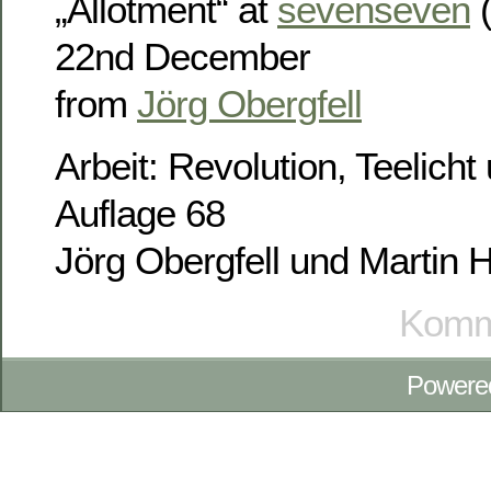
„Allotment“ at
sevenseven
(
22nd December
from
Jörg Obergfell
Arbeit: Revolution, Teelicht
Auflage 68
Jörg Obergfell und Martin H
Komme
Powere