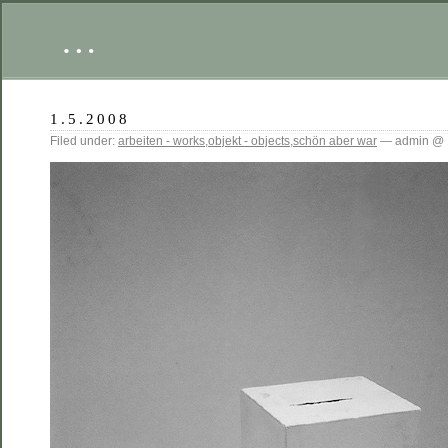
…
1.5.2008
Filed under:
arbeiten - works
,
objekt - objects
,
schön aber war
— admin @ 