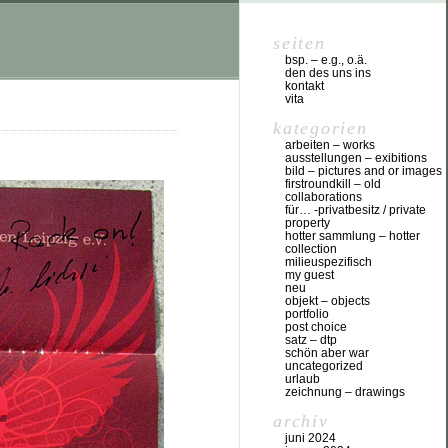
seiten
bsp. – e.g., o.ä.
den des uns ins
kontakt
vita
kategorien
arbeiten – works
ausstellungen – exibitions
bild – pictures and or images
firstroundkill – old
collaborations
für… -privatbesitz / private
property
hotter sammlung – hotter
collection
milieuspezifisch
my guest
neu
objekt – objects
portfolio
post choice
satz – dtp
schön aber war
uncategorized
urlaub
zeichnung – drawings
archiv
juni 2024