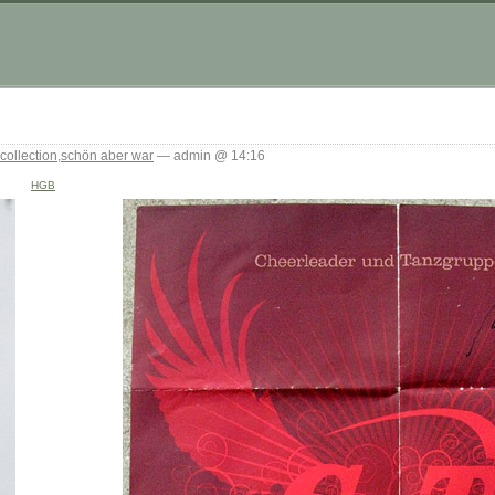
ollection
,
schön aber war
— admin @ 14:16
HGB
_