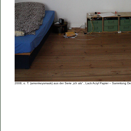
2008, o. T. (amonkeysmask) aus der Serie „ich als“ , Lack Acryl Papier – Sammlung 