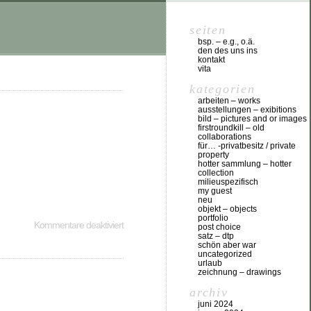
seiten
bsp. – e.g., o.ä.
den des uns ins
kontakt
vita
kategorien
arbeiten – works
ausstellungen – exibitions
bild – pictures and or images
firstroundkill – old
collaborations
für… -privatbesitz / private
property
hotter sammlung – hotter
collection
milieuspezifisch
my guest
neu
objekt – objects
portfolio
Kommentare deaktiviert
post choice
satz – dtp
schön aber war
uncategorized
urlaub
zeichnung – drawings
archiv
juni 2024